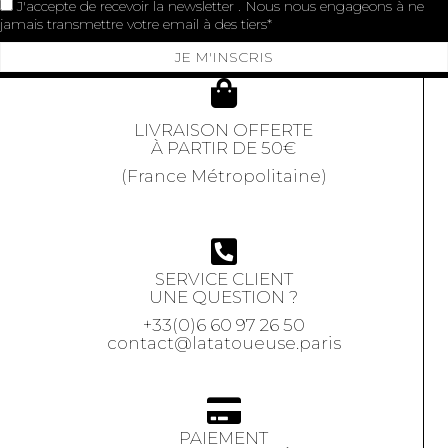
J'accepte de recevoir la newsletter . Nous nous engageons à ne
jamais transmettre votre email à des tiers
JE M'INSCRIS
LIVRAISON OFFERTE
À PARTIR DE 50€
(France Métropolitaine)
SERVICE CLIENT
UNE QUESTION ?
+33(0)6 60 97 26 50
contact@latatoueuse.paris
PAIEMENT