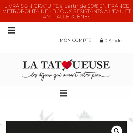
LIVRAISON GRATUITE à partir de 50€ EN FRANCE
MÉTROPOLITAINE - BIJOUX RÉSISTANTS À L'EAU ET
ANTI-ALLERGÈNES
MON COMPTE
0 Article