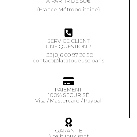
À PARTIR DE 50€
(France Métropolitaine)
SERVICE CLIENT
UNE QUESTION ?
+33(0)6 60 97 26 50
contact@latatoueuse.paris
PAIEMENT
100% SECURISÉ
Visa / Mastercard / Paypal
GARANTIE
Nos bijoux sont