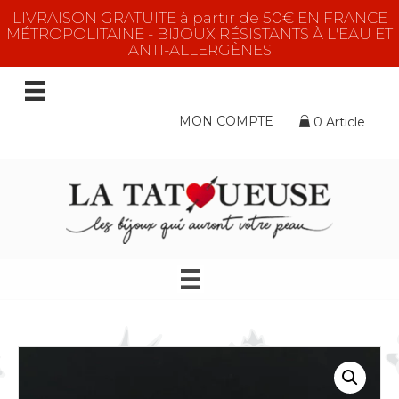
LIVRAISON GRATUITE à partir de 50€ EN FRANCE
MÉTROPOLITAINE - BIJOUX RÉSISTANTS À L'EAU ET
ANTI-ALLERGÈNES
MON COMPTE
0 Article