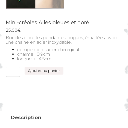
Mini-créoles Ailes bleues et doré
25,00
€
Boucles d’oreilles pendantes longues, émaillées, avec
une chaîne en acier inoxydable.
composition : acier chirurgical
charme : 0.9cm
longueur : 4.5cm
quantité
Ajouter au panier
de
Mini-
créoles
Ailes
bleues
et
doré
Description