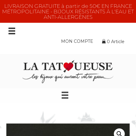
LIVRAISON GRATUITE à partir de 50€ EN FRANCE
MÉTROPOLITAINE - BIJOUX RÉSISTANTS À L'EAU ET
ANTI-ALLERGÈNES
MON COMPTE
0 Article