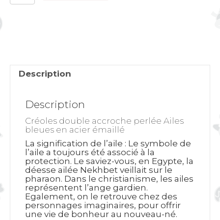
Créoles
accroche
perlée
Ailes
bleues
Description
Description
Créoles double accroche perlée Ailes
bleues en acier émaillé
La signification de l’aile
: Le symbole de
l’aile a toujours été associé à la
protection. Le saviez-vous, en Egypte, la
déesse ailée Nekhbet veillait sur le
pharaon. Dans le christianisme, les ailes
représentent l’ange gardien.
Egalement, on le retrouve chez des
personnages imaginaires, pour offrir
une vie de bonheur au nouveau-né.