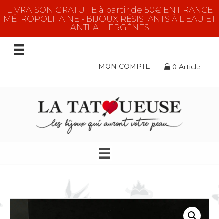
LIVRAISON GRATUITE à partir de 50€ EN FRANCE
MÉTROPOLITAINE - BIJOUX RÉSISTANTS À L'EAU ET
ANTI-ALLERGÈNES
MON COMPTE
0 Article