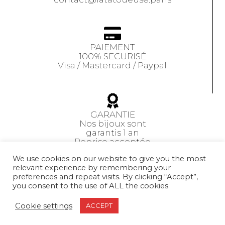
PAIEMENT
100% SECURISÉ
Visa / Mastercard / Paypal
GARANTIE
Nos bijoux sont
garantis 1 an
Reprise acceptée
sous 14 jours
We use cookies on our website to give you the most
relevant experience by remembering your
preferences and repeat visits. By clicking “Accept”,
CGV
you consent to the use of ALL the cookies.
Cookie settings
ACCEPT
© 2026 LA TATOUEUSE BIJOUX. All Rights Reserved.