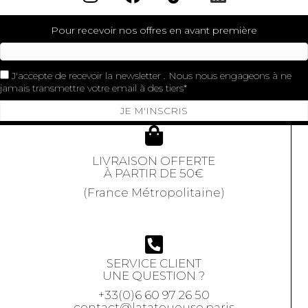
Pour recevoir nos offres en avant première
J'accepte de recevoir la newsletter . Nous nous engageons à ne
jamais transmettre votre email à des tiers
JE M'INSCRIS
LIVRAISON OFFERTE
À PARTIR DE 50€
(France Métropolitaine)
SERVICE CLIENT
UNE QUESTION ?
+33(0)6 60 97 26 50
contact@latatoueuse.paris