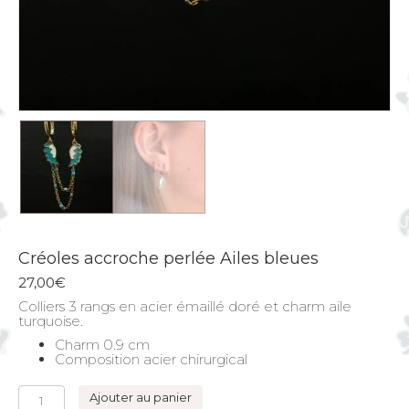
Créoles accroche perlée Ailes bleues
27,00
€
Colliers 3 rangs en acier émaillé doré et charm aile
turquoise.
Charm 0.9 cm
Composition acier chirurgical
quantité
Ajouter au panier
de