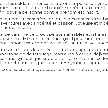
sont les soldats américains qui ont importé ce symb
tatouer leur nom sur une bannière ornée d’un cœur. L
ini pour la personne dont le prénom est inscrit.
tière, au caractère fort qui n’hésitera pas à se bat
s aventures avec sincérité et passion. Joyeuse et ind
 chaque instant.
arge gamme de bijoux personnalisables et raffinés,
ux sont réalisés en acier chirurgical pour une tenu
gent. Ils sont waterproof, water-résistants et vous
dresse à toutes les indécises du tatouage qui repou
ans un salon de tatouage. Mais aussi à celles, déjà t
ar une symbolique supplémentaire. Et enfin, celles,
 intérêt pour la signification des symboles figuratif
s cœur sacré blanc, découvrez l’ensemble des bijoux