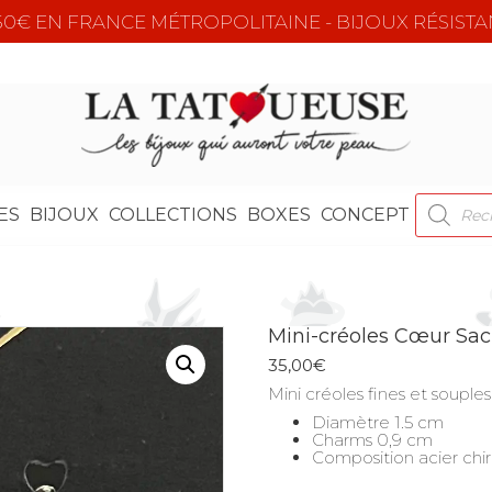
e 50€ EN FRANCE MÉTROPOLITAINE - BIJOUX RÉSISTA
RECHER
ES
BIJOUX
COLLECTIONS
BOXES
CONCEPT
DE
PRODUI
Mini-créoles Cœur Sac
35,00
€
Mini créoles fines et soupl
Diamètre 1.5 cm
Charms 0,9 cm
Composition acier chir