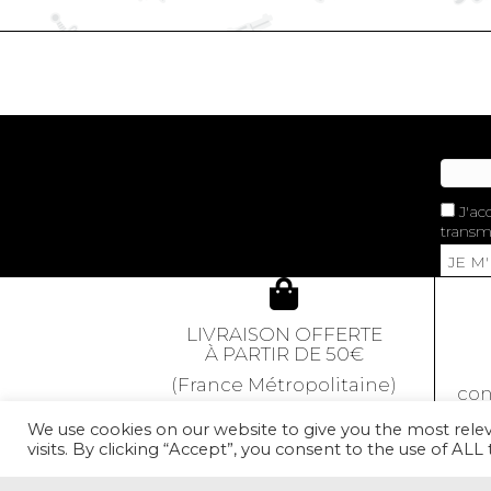
J'ac
transme
JE M
LIVRAISON OFFERTE
À PARTIR DE 50€
(France Métropolitaine)
con
We use cookies on our website to give you the most rel
visits. By clicking “Accept”, you consent to the use of ALL