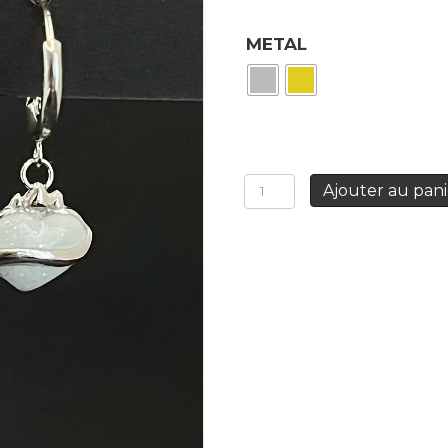
METAL
quantité
Ajouter au pani
de
Mini-
créoles
Cœur
Sacré
blanc