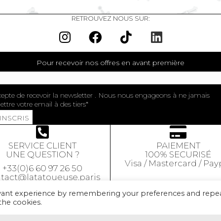
RETROUVEZ NOUS SUR:
Pour recevoir nos offres en avant première
cepte de recevoir la newsletter . Nous nous engageons à ne jamais
ttre votre email à des tiers
'INSCRIS
SERVICE CLIENT
PAIEMENT
UNE QUESTION ?
100% SECURISÉ
Visa / Mastercard / Pay
+33(0)6 60 97 26 50
tact@latatoueuse.paris
evant experience by remembering your preferences and repe
 the cookies.