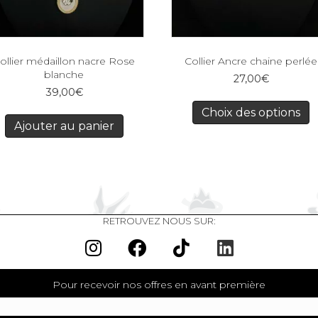
ollier médaillon nacre Rose
Collier Ancre chaine perlée
blanche
27,00
€
39,00
€
Choix des options
Ajouter au panier
RETROUVEZ NOUS SUR:
Pour recevoir nos offres en avant première