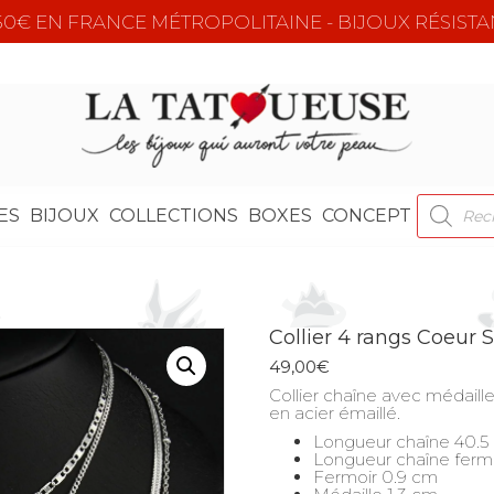
e 50€ EN FRANCE MÉTROPOLITAINE - BIJOUX RÉSISTA
RECHER
ES
BIJOUX
COLLECTIONS
BOXES
CONCEPT
DE
PRODUI
Collier 4 rangs Coeur S
49,00
€
Collier chaîne avec médaill
en acier émaillé.
Longueur chaîne 40.5
Longueur chaîne ferm
Fermoir 0.9 cm