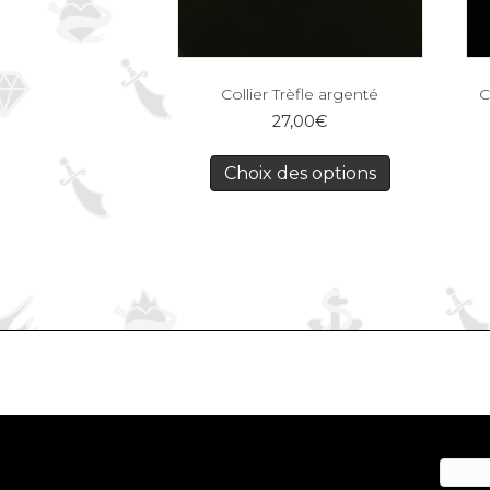
Collier Trèfle argenté
C
27,00
€
Choix des options