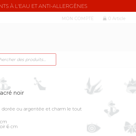
NTS À L'EAU ET ANTI-ALLERGÈNES
MON COMPTE
0 Article
CHE
TS
acré noir
e dorée ou argentée et charm le tout
 cm
oir 6 cm