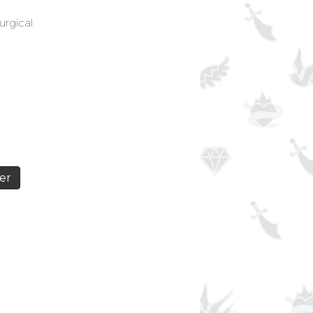
urgical
er