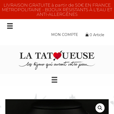
LIVRAISON GRATUITE à partir de 50€ EN FRANCE
MÉTROPOLITAINE - BIJOUX RÉSISTANTS À L'EAU ET
ANTI-ALLERGÈNES
MON COMPTE
0 Article