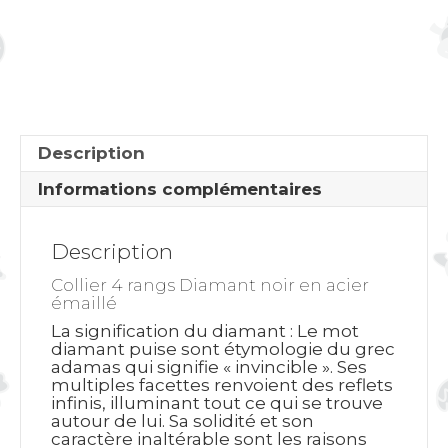
4
rangs
Diamant
noir
Description
Informations complémentaires
Description
Collier 4 rangs Diamant noir en acier
émaillé
La signification du diamant
: Le mot
diamant puise sont étymologie du grec
adamas qui signifie « invincible ». Ses
multiples facettes renvoient des reflets
infinis, illuminant tout ce qui se trouve
autour de lui. Sa solidité et son
caractère inaltérable sont les raisons