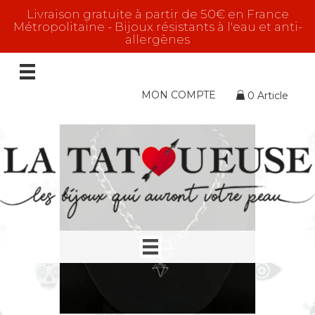
Livraison gratuite à partir de 50€ en France
Métropolitaine - Bijoux résistants à l'eau et anti-
allergènes
La Rockeuse
13 résultats affichés
MON COMPTE
0 Article