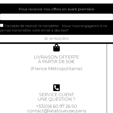
Pour recevoir nos offres en avant première
J'accepte de recevoir la newsletter . Nous nous engageons à ne
jamais transmettre votre email à des tiers
JE M'INSCRIS
LIVRAISON OFFERTE
À PARTIR DE 50€
(France Métropolitaine)
SERVICE CLIENT
UNE QUESTION ?
+33(0)6 60 97 26 50
contact@latatoueuse.paris