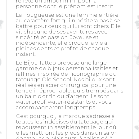
reflète un amour infini pour la
personne dont le prénom est inscrit.
La Fougueuse
est une femme entière,
au caractère fort qui n’hésitera pas à se
battre pour ceux qui lui sont chers. Elle
vit chacune de ses aventures avec
sincérité et passion. Joyeuse et
indépendante, elle croque la vie à
pleines dents et profite de chaque
instant.
Le Bijou Tattoo propose une large
gamme de bijoux personnalisables et
raffinés, inspirée de l’iconographie du
tatouage Old School. Nos bijoux sont
réalisés en acier chirurgical pour une
tenue irréprochable, puis trempés dans
un bain d’or fin ou d’argent. Ils sont
waterproof, water-résistants et vous
accompagneront longtemps !
C’est pourquoi, la marque s’adresse à
toutes les indécises du tatouage qui
repoussent inlassablement le jour où
elles mettront les pieds dans un salon
de tatouage. Mais aussi à celles, déjà