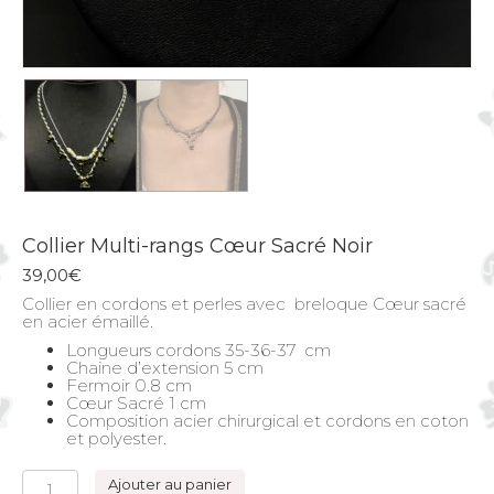
Collier Multi-rangs Cœur Sacré Noir
39,00
€
Collier en cordons et perles avec breloque Cœur sacré
en acier émaillé.
Longueurs cordons 35-36-37 cm
Chaine d’extension 5 cm
Fermoir 0.8 cm
Cœur Sacré 1 cm
Composition acier chirurgical et cordons en coton
et polyester.
quantité
Ajouter au panier