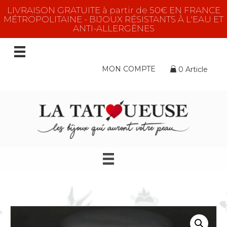
LIVRAISON GRATUITE à partir de 50€ EN FRANCE
MÉTROPOLITAINE - BIJOUX RÉSISTANTS À L'EAU ET
ANTI-ALLERGÈNES
MON COMPTE
0 Article