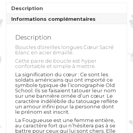
Description
Informations complémentaires
Description
Boucles d’oreilles longues Cœur Sacré
blanc en acier émaillé.
Cette paire de boucle est hyper
confortable et simple à mettre.
La signification du cœur
: Ce sont les
soldats américains qui ont importé ce
symbole typique de l’iconographie Old
School. Ils se faisaient tatouer leur nom
sur une bannière ornée d’un cœur. Le
caractère indélébile du tatouage reflète
un amour infini pour la personne dont
le prénom est inscrit.
La Fougueuse est une femme entière,
au caractère fort qui n’hésitera pas à se
battre pour ceux qui lui sont chers. Elle