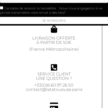
J'accepte de recevoir la newsletter . Nous nous engageons à ne
jamais transmettre votre email à des tiers
JE M'INSCRIS
LIVRAISON OFFERTE
À PARTIR DE 50€
(France Métropolitaine)
SERVICE CLIENT
UNE QUESTION ?
+33(0)6 60 97 26 50
contact@latatoueuse.paris