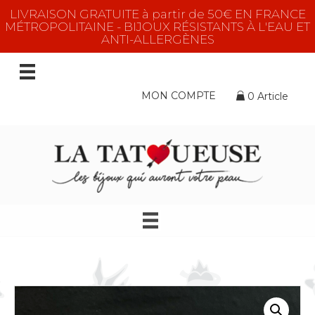
LIVRAISON GRATUITE à partir de 50€ EN FRANCE
MÉTROPOLITAINE - BIJOUX RÉSISTANTS À L'EAU ET
ANTI-ALLERGÈNES
MON COMPTE
0 Article