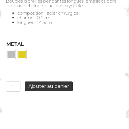
Boucles d’oreilles pendantes longues, émaillées doré,
avec une chaîne en acier inoxydable.
composition : acier chirurgical
charme : 0.9cm
longueur : 4.5cm
METAL
quantité
Ajouter au panier
de
Boucles
d'oreilles
longues
Cœur
Sacré
blanc