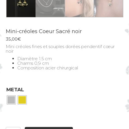
Mini-créoles Coeur Sacré noir
35,00
€
Mini créoles fines et souples dorées pendentif cœur
noir
Diamètre 1.5 cm
Charms 0,9 cm
Composition acier chirurgical
METAL
quantité