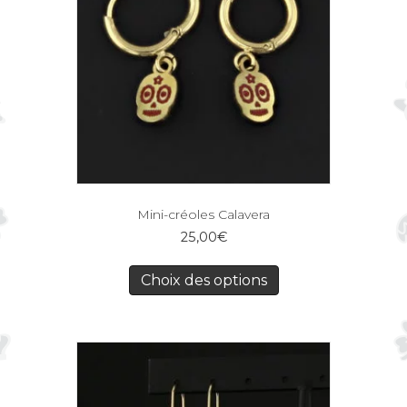
Mini-créoles Calavera
25,00
€
Choix des options