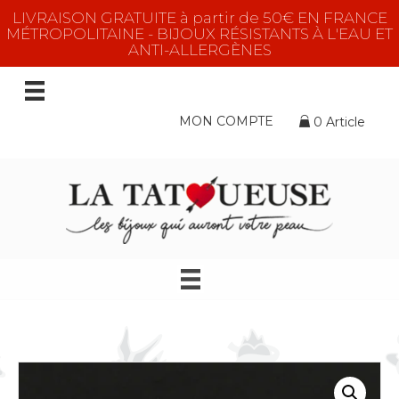
LIVRAISON GRATUITE à partir de 50€ EN FRANCE
MÉTROPOLITAINE - BIJOUX RÉSISTANTS À L'EAU ET
ANTI-ALLERGÈNES
MON COMPTE
0 Article