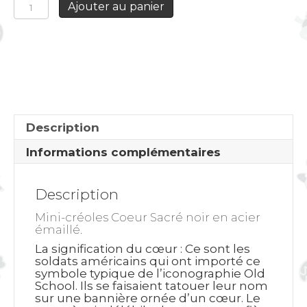
Ajouter au panier
de
Mini-
créoles
Coeur
Sacré
noir
Description
Informations complémentaires
Description
Mini-créoles Coeur Sacré noir en acier
émaillé.
La signification du cœur
: Ce sont les
soldats américains qui ont importé ce
symbole typique de l’iconographie Old
School. Ils se faisaient tatouer leur nom
sur une bannière ornée d’un cœur. Le