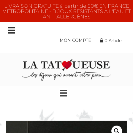
LIVRAISON GRATUITE à partir de 50€ EN FRANCE
MÉTROPOLITAINE - BIJOUX RÉSISTANTS À L'EAU ET
ANTI-ALLERGÈNES
MON COMPTE
0 Article