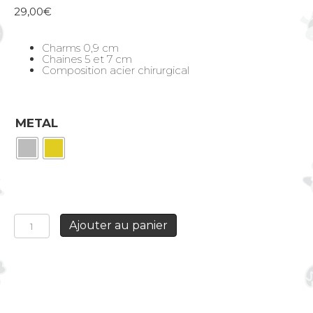
29,00
€
Charms 0,9 cm
Chaines 5 et 7 cm
Composition acier chirurgical
METAL
quantité
Ajouter au panier
de
Créoles
double
accroche
Cœur
Sacré
rouge