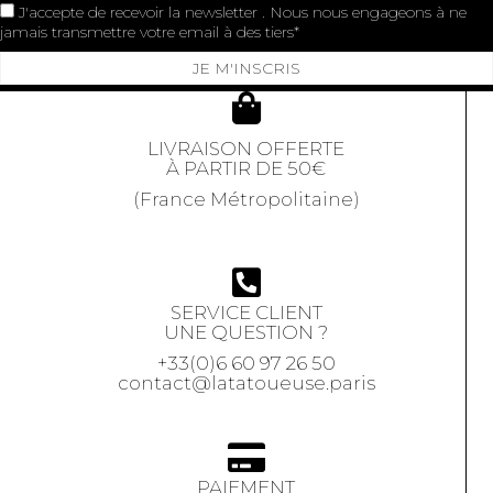
J'accepte de recevoir la newsletter . Nous nous engageons à ne
jamais transmettre votre email à des tiers
JE M'INSCRIS
LIVRAISON OFFERTE
À PARTIR DE 50€
(France Métropolitaine)
SERVICE CLIENT
UNE QUESTION ?
+33(0)6 60 97 26 50
contact@latatoueuse.paris
PAIEMENT