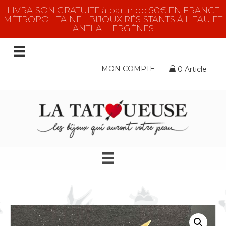
LIVRAISON GRATUITE à partir de 50€ EN FRANCE
MÉTROPOLITAINE - BIJOUX RÉSISTANTS À L'EAU ET
ANTI-ALLERGÈNES
MON COMPTE
0 Article