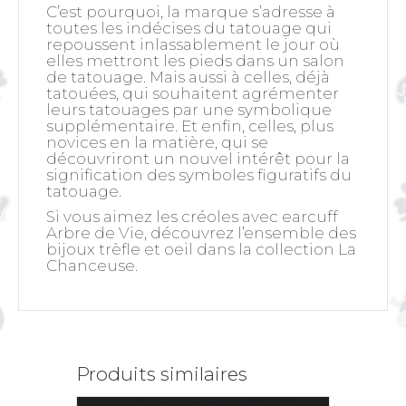
C’est pourquoi, la marque s’adresse à
toutes les indécises du tatouage qui
repoussent inlassablement le jour où
elles mettront les pieds dans un salon
de tatouage. Mais aussi à celles, déjà
tatouées, qui souhaitent agrémenter
leurs tatouages par une symbolique
supplémentaire. Et enfin, celles, plus
novices en la matière, qui se
découvriront un nouvel intérêt pour la
signification des symboles figuratifs du
tatouage.
Si vous aimez les créoles avec earcuff
Arbre de Vie, découvrez l’ensemble des
bijoux trèfle et oeil dans la collection
La
Chanceus
e.
Produits similaires