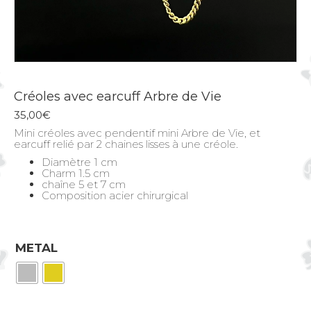
Créoles avec earcuff Arbre de Vie
35,00
€
Mini créoles avec pendentif mini Arbre de Vie, et
earcuff relié par 2 chaines lisses à une créole.
Diamètre 1 cm
Charm 1.5 cm
chaîne 5 et 7 cm
Composition acier chirurgical
METAL