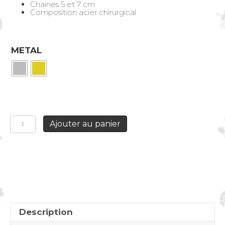
Chaines 5 et 7 cm
Composition acier chirurgical
METAL
quantité
Ajouter au panier
de
Créoles
accroche
perlée
Coeur
Sacré
rouge
Description