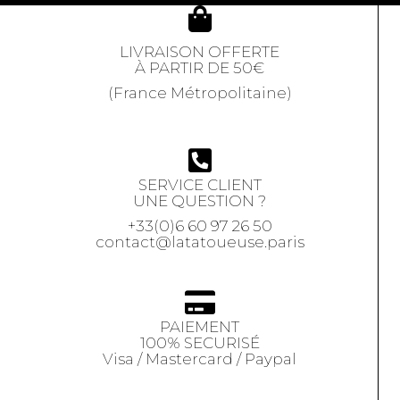
LIVRAISON OFFERTE
À PARTIR DE 50€
(France Métropolitaine)
SERVICE CLIENT
UNE QUESTION ?
+33(0)6 60 97 26 50
contact@latatoueuse.paris
PAIEMENT
100% SECURISÉ
Visa / Mastercard / Paypal