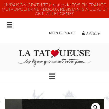
LIVRAISON GRATUITE à partir de 50€ EN FRANCE
MÉTROPOLITAINE - BIJOUX RÉSISTANTS À L'EAU ET
ANTI-ALLERGÈNES
MON COMPTE
0 Article