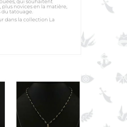
touées, qui souhaitent
plus novices en la matière,
s du tatouage.
 dans la collection La