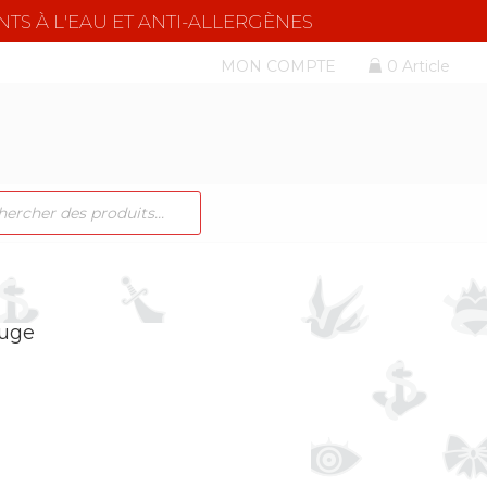
NTS À L'EAU ET ANTI-ALLERGÈNES
MON COMPTE
0 Article
CHE
TS
ouge