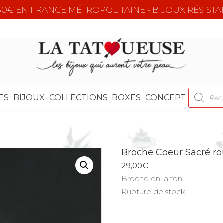
e 50€ EN FRANCE MÉTROPOLITAINE - BIJOUX RÉSISTA
RECHER
ES
BIJOUX
COLLECTIONS
BOXES
CONCEPT
DE
PRODUI
Broche Coeur Sacré r
29,00
€
Broche en laiton
Rupture de stock