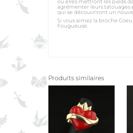
où elles mettront les pieds da
agrémenter leurs tatouages pa
qui se découvriront un nouvel
Si vous aimez la broche Coeur
Fougueuse.
Produits similaires