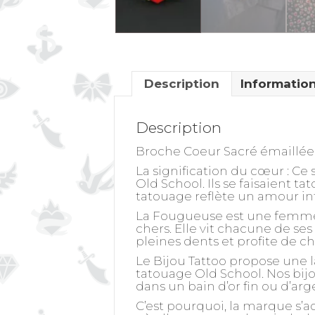
Description
Informatio
Description
Broche Coeur Sacré émaillée
La signification du cœur
: Ce 
Old School. Ils se faisaient 
tatouage reflète un amour inf
La Fougueuse est une femme en
chers. Elle vit chacune de ses
pleines dents et profite de c
Le Bijou Tattoo propose une l
tatouage Old School. Nos bijo
dans un bain d’or fin ou d’ar
C’est pourquoi, la marque s’a