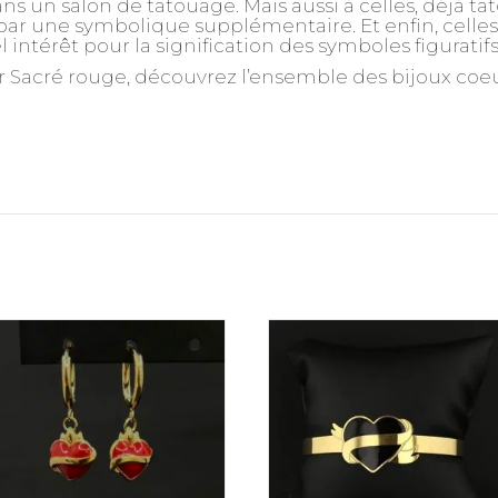
ns un salon de tatouage. Mais aussi à celles, déjà ta
r une symbolique supplémentaire. Et enfin, celles, 
 intérêt pour la signification des symboles figuratif
 Sacré rouge, découvrez l’ensemble des bijoux coeur