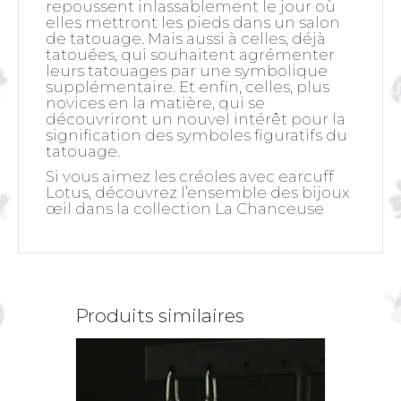
repoussent inlassablement le jour où
elles mettront les pieds dans un salon
de tatouage. Mais aussi à celles, déjà
tatouées, qui souhaitent agrémenter
leurs tatouages par une symbolique
supplémentaire. Et enfin, celles, plus
novices en la matière, qui se
découvriront un nouvel intérêt pour la
signification des symboles figuratifs du
tatouage.
Si vous aimez les créoles avec earcuff
Lotus, découvrez l’ensemble des bijoux
œil dans la collection
La Chanceuse
Produits similaires