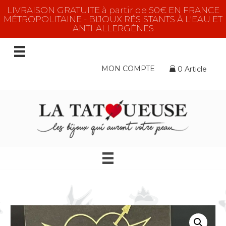
LIVRAISON GRATUITE à partir de 50€ EN FRANCE
MÉTROPOLITAINE - BIJOUX RÉSISTANTS À L'EAU ET
ANTI-ALLERGÈNES
MON COMPTE
0 Article