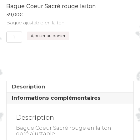
Bague Coeur Sacré rouge laiton
39,00
€
Bague ajustable en laiton.
quantité
Ajouter au panier
de
Bague
Coeur
Sacré
rouge
laiton
Description
Informations complémentaires
Description
Bague Coeur Sacré rouge en laiton
doré ajustable.