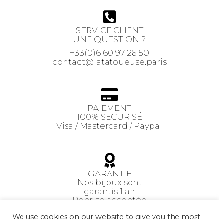
SERVICE CLIENT
UNE QUESTION ?
+33(0)6 60 97 26 50
contact@latatoueuse.paris
PAIEMENT
100% SECURISÉ
Visa / Mastercard / Paypal
GARANTIE
Nos bijoux sont
garantis 1 an
Reprise acceptée
sous 14 jours
We use cookies on our website to give you the most