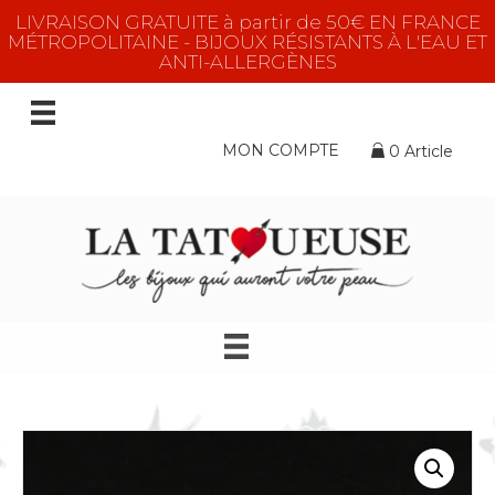
LIVRAISON GRATUITE à partir de 50€ EN FRANCE
MÉTROPOLITAINE - BIJOUX RÉSISTANTS À L'EAU ET
ANTI-ALLERGÈNES
MON COMPTE
0 Article