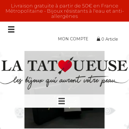
Livraison gratuite à partir de 50€ en France
Métropolitaine - Bijoux résistants à l'eau et anti-
allergènes
giftwrap
Voici le seul résultat
MON COMPTE
0 Article