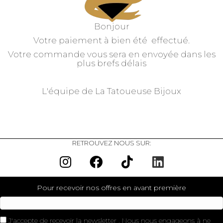
Bonjour
Votre paiement à bien été effectué.
Votre commande vous sera en envoyée dans les
plus brefs délais
L'équipe de La Tatoueuse Bijoux
RETROUVEZ NOUS SUR:
Pour recevoir nos offres en avant première
J'accepte de recevoir la newsletter . Nous nous engageons à ne