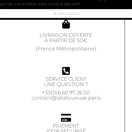
jamais transmettre votre email à des tiers
JE M'INSCRIS
LIVRAISON OFFERTE
À PARTIR DE 50€
(France Métropolitaine)
SERVICE CLIENT
UNE QUESTION ?
+33(0)6 60 97 26 50
contact@latatoueuse.paris
PAIEMENT
100% SECURISÉ