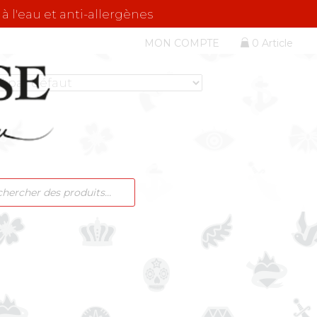
 à l'eau et anti-allergènes
MON COMPTE
0 Article
RCHE
ITS