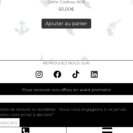
Carte Cadeau 60€
60,00
€
Ajouter au panier
RETROUVEZ NOUS SUR:
Pour recevoir nos offres en avant première
cepte de recevoir la newsletter . Nous nous engageons à ne jamais
ttre votre email à des tiers
'INSCRIS