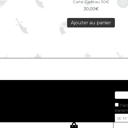
Carte Cadeau 30€
30,00
€
Ajouter au panier
J'ac
transme
JE M