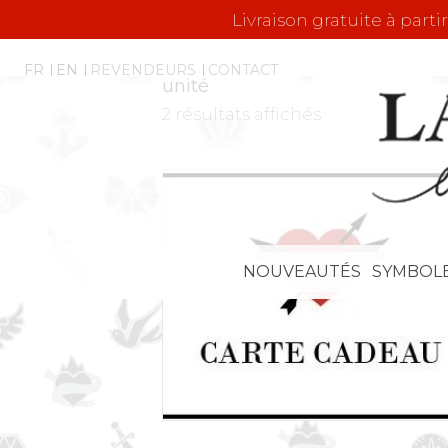
Livraison gratuite à parti
FR
EN
REVENDEURS
CONTACT
unité
2 résultats affichés
NOUVEAUTÉS
SYMBOL