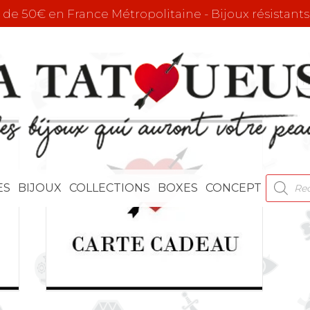
r de 50€ en France Métropolitaine - Bijoux résistants
RECHE
ES
BIJOUX
COLLECTIONS
BOXES
CONCEPT
DE
PRODU