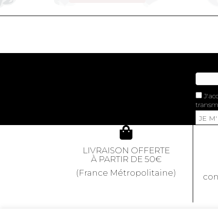
J'ac
transme
JE M
LIVRAISON OFFERTE
À PARTIR DE 50€
(France Métropolitaine)
con