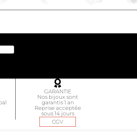
GARANTIE
Nos bijoux sont
pal
garantis 1 an
Reprise acceptée
sous 14 jours
CGV