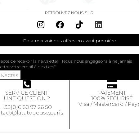
RETROUVEZ NOUS SUR:
Pour recevoir nos offres en avant première
cepte de recevoir la newsletter . Nous nous engageons à ne jamais
ttre votre email à des tiers
'INSCRIS
SERVICE CLIENT
PAIEMENT
UNE QUESTION ?
100% SECURISÉ
Visa / Mastercard / Pay
+33(0)6 60 97 26 50
tact@latatoueuse.paris