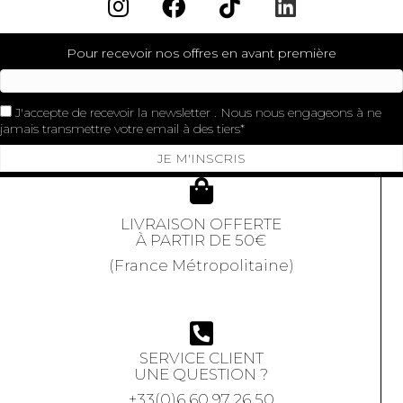
Pour recevoir nos offres en avant première
J'accepte de recevoir la newsletter . Nous nous engageons à ne
jamais transmettre votre email à des tiers
JE M'INSCRIS
LIVRAISON OFFERTE
À PARTIR DE 50€
(France Métropolitaine)
SERVICE CLIENT
UNE QUESTION ?
+33(0)6 60 97 26 50