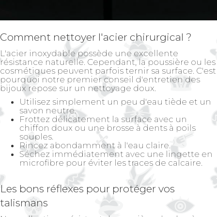
Comment nettoyer l'acier chirurgical ?
L'acier inoxydable possède une excellente
résistance naturelle. Cependant, la poussière ou les
cosmétiques peuvent parfois ternir sa surface. C'est
pourquoi notre premier conseil d'entretien des
bijoux repose sur un nettoyage doux.
Utilisez simplement un peu d'eau tiède et un
savon neutre.
Frottez délicatement la surface avec un
chiffon doux ou une brosse à dents à poils
souples.
Rincez abondamment à l'eau claire.
Séchez immédiatement avec une lingette en
microfibre pour éviter les traces de calcaire.
Les bons réflexes pour protéger vos
talismans