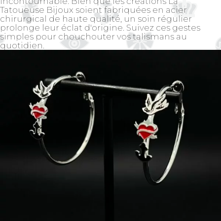
incontournable. Bien que les créations La
Tatoueuse Bijoux soient fabriquées en acier
chirurgical de haute qualité, un soin régulier
prolonge leur éclat d'origine. Suivez ces gestes
simples pour chouchouter vos talismans au
quotidien.