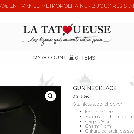
e 50€ EN FRANCE MÉTROPOLITAINE - BIJOUX RÉSISTA
MY ACCOUNT
0 ITEMS
GUN NECKLACE
35,00
€
Stainless steel chocker
lenght :35 cm
Extension chain :7 cm
clasp 0.9 cm
Charm 1 cm
Chirurgical stainless st