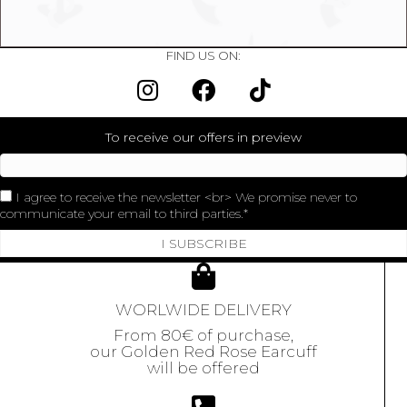
FIND US ON:
To receive our offers in preview
I agree to receive the newsletter <br> We promise never to
communicate your email to third parties.
I SUBSCRIBE
WORLWIDE DELIVERY
From 80€ of purchase,
our Golden Red Rose Earcuff
will be offered