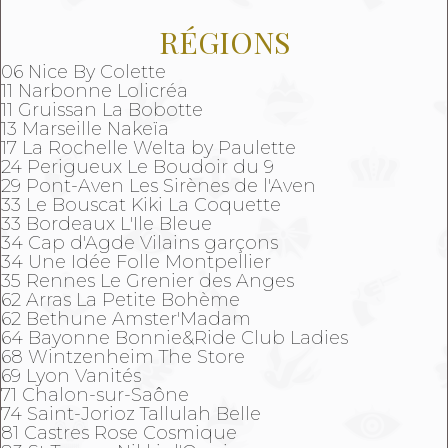
RÉGIONS
06 Nice By Colette
11 Narbonne Lolicréa
11 Gruissan La Bobotte
13 Marseille Nakeïa
17 La Rochelle Welta by Paulette
24 Perigueux Le Boudoir du 9
29 Pont-Aven Les Sirènes de l'Aven
33 Le Bouscat Kiki La Coquette
33 Bordeaux L'Ile Bleue
34 Cap d'Agde Vilains garçons
34 Une Idée Folle Montpellier
35 Rennes Le Grenier des Anges
62 Arras La Petite Bohème
62 Bethune Amster'Madam
64 Bayonne Bonnie&Ride Club Ladies
68 Wintzenheim The Store
69 Lyon Vanités
71 Chalon-sur-Saône
74 Saint-Jorioz Tallulah Belle
81 Castres Rose Cosmique